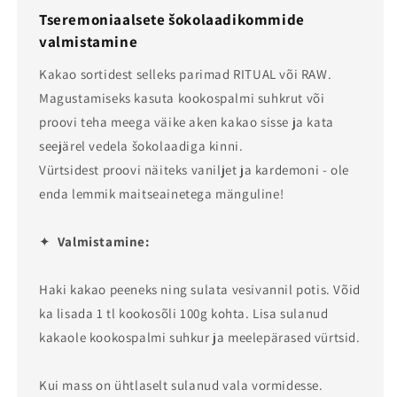
Tseremoniaalsete šokolaadikommide
valmistamine
Kakao sortidest selleks parimad RITUAL või RAW.
Magustamiseks kasuta kookospalmi suhkrut või
proovi teha meega väike aken kakao sisse ja kata
seejärel vedela šokolaadiga kinni.
Vürtsidest proovi näiteks vaniljet ja kardemoni - ole
enda lemmik maitseainetega mänguline!
✦
Valmistamine:
Haki kakao peeneks ning sulata vesivannil potis. Võid
ka lisada 1 tl kookosõli 100g kohta. Lisa sulanud
kakaole kookospalmi suhkur ja meelepärased vürtsid.
Kui mass on ühtlaselt sulanud vala vormidesse.