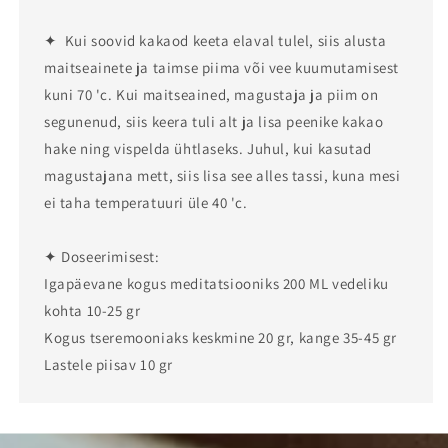
✦ Kui soovid kakaod keeta elaval tulel, siis alusta
maitseainete ja taimse piima või vee kuumutamisest
kuni 70 'c. Kui maitseained, magustaja ja piim on
segunenud, siis keera tuli alt ja lisa peenike kakao
hake ning vispelda ühtlaseks. Juhul, kui kasutad
magustajana mett, siis lisa see alles tassi, kuna mesi
ei taha temperatuuri üle 40 'c.
✦ Doseerimisest:
Igapäevane kogus meditatsiooniks 200 ML vedeliku
kohta 10-25 gr
Kogus tseremooniaks keskmine 20 gr, kange 35-45 gr
Lastele piisav 10 gr