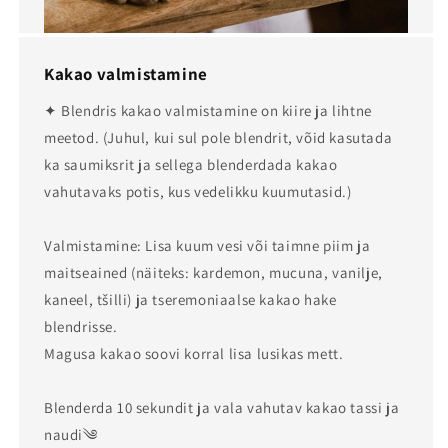
Kakao valmistamine
✦ Blendris kakao valmistamine on kiire ja lihtne
meetod. (Juhul, kui sul pole blendrit, võid kasutada
ka saumiksrit ja sellega blenderdada kakao
vahutavaks potis, kus vedelikku kuumutasid.)
Valmistamine: Lisa kuum vesi või taimne piim ja
maitseained (näiteks: kardemon, mucuna, vanilje,
kaneel, tšilli) ja tseremoniaalse kakao hake
blendrisse.
Magusa kakao soovi korral lisa lusikas mett.
Blenderda 10 sekundit ja vala vahutav kakao tassi ja
naudi༄