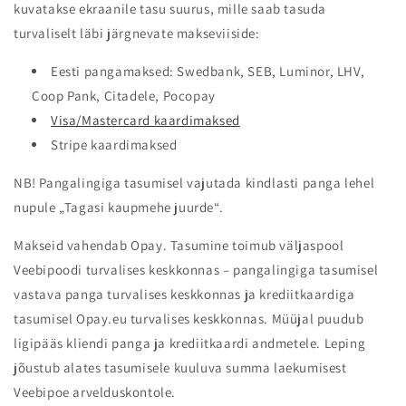
kuvatakse ekraanile tasu suurus, mille saab tasuda
turvaliselt läbi järgnevate makseviiside:
Eesti pangamaksed: Swedbank, SEB, Luminor, LHV,
Coop Pank, Citadele, Pocopay
Visa/Mastercard kaardimaksed
Stripe kaardimaksed
NB! Pangalingiga tasumisel vajutada kindlasti panga lehel
nupule „Tagasi kaupmehe juurde“.
Makseid vahendab Opay. Tasumine toimub väljaspool
Veebipoodi turvalises keskkonnas – pangalingiga tasumisel
vastava panga turvalises keskkonnas ja krediitkaardiga
tasumisel Opay.eu turvalises keskkonnas. Müüjal puudub
ligipääs kliendi panga ja krediitkaardi andmetele. Leping
jõustub alates tasumisele kuuluva summa laekumisest
Veebipoe arvelduskontole.