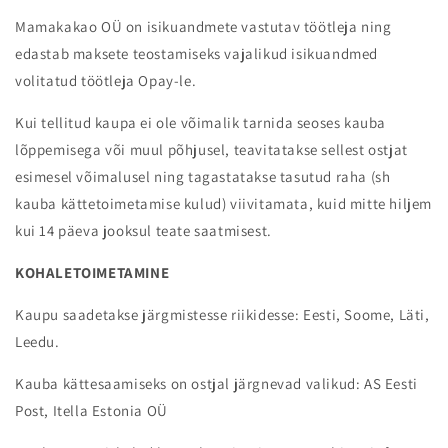
Mamakakao OÜ on isikuandmete vastutav töötleja ning
edastab maksete teostamiseks vajalikud isikuandmed
volitatud töötleja Opay-le.
Kui tellitud kaupa ei ole võimalik tarnida seoses kauba
lõppemisega või muul põhjusel, teavitatakse sellest ostjat
esimesel võimalusel ning tagastatakse tasutud raha (sh
kauba kättetoimetamise kulud) viivitamata, kuid mitte hiljem
kui 14 päeva jooksul teate saatmisest.
KOHALETOIMETAMINE
Kaupu saadetakse järgmistesse riikidesse: Eesti, Soome, Läti,
Leedu.
Kauba kättesaamiseks on ostjal järgnevad valikud: AS Eesti
Post, Itella Estonia OÜ