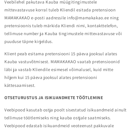
Veebilehel pakutava Kauba müügitingimustele
mittevastavuse korral tuleb Kliendil esitada pretensioon
MAMAKAKAO e-posti aadressile info@mamakakao.ee ning
pretensioonis tuleb märkida Kliendi nimi, kontakttelefon,
tellimuse number ja Kauba tingimustele mittevastavuse või
puuduse täpne kirjeldus.
Klient peab esitama pretensiooni 15 päeva jooksul alates
Kauba vastuvõtmisest. MAMAKAKAO vaatab pretensioonid
läbi ja vastab Kliendile esimesel võimalusel, kuid mitte
hiljem kui 15 päeva jooksul alates pretensiooni
kättesaamisest.
OTSETURUSTUS JA ISIKUANDMETE TÖÖTLEMINE
Veebipood kasutab ostja poolt sisestatud isikuandmeid ainult
tellimuse töötlemiseks ning kauba ostjale saatmiseks.
Veebipood edastab isikuandmeid veoteenust pakkuvale