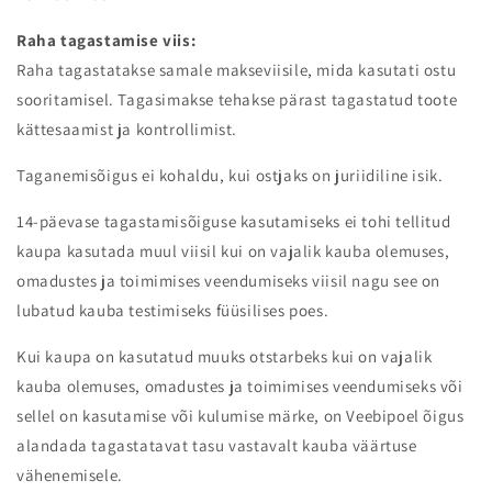
Raha tagastamise viis:
Raha tagastatakse samale makseviisile, mida kasutati ostu
sooritamisel. Tagasimakse tehakse pärast tagastatud toote
kättesaamist ja kontrollimist.
Taganemisõigus ei kohaldu, kui ostjaks on juriidiline isik.
14-päevase tagastamisõiguse kasutamiseks ei tohi tellitud
kaupa kasutada muul viisil kui on vajalik kauba olemuses,
omadustes ja toimimises veendumiseks viisil nagu see on
lubatud kauba testimiseks füüsilises poes.
Kui kaupa on kasutatud muuks otstarbeks kui on vajalik
kauba olemuses, omadustes ja toimimises veendumiseks või
sellel on kasutamise või kulumise märke, on Veebipoel õigus
alandada tagastatavat tasu vastavalt kauba väärtuse
vähenemisele.