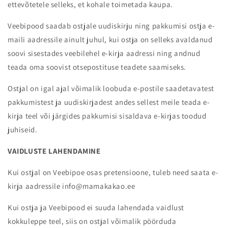
ettevõtetele selleks, et kohale toimetada kaupa.
Veebipood saadab ostjale uudiskirju ning pakkumisi ostja e-
maili aadressile ainult juhul, kui ostja on selleks avaldanud
soovi sisestades veebilehel e-kirja aadressi ning andnud
teada oma soovist otsepostituse teadete saamiseks.
Ostjal on igal ajal võimalik loobuda e-postile saadetavatest
pakkumistest ja uudiskirjadest andes sellest meile teada e-
kirja teel või järgides pakkumisi sisaldava e-kirjas toodud
juhiseid.
VAIDLUSTE LAHENDAMINE
Kui ostjal on Veebipoe osas pretensioone, tuleb need saata e-
kirja aadressile info@mamakakao.ee
Kui ostja ja Veebipood ei suuda lahendada vaidlust
kokkuleppe teel, siis on ostjal võimalik pöörduda