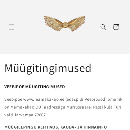
Skip to
content
Ostukorv
Müügitingimused
VEEBIPOE MÜÜGITINGIMUSED
Veebipoe www.mamakakao.ee (edaspidi Veebipood) omanik
on Mamakakao OÜ, aadressiga Murrussaare, Rassi küla Türi
vald Järvamaa 72007
MÜÜGILEPINGU KEHTIVUS, KAUBA- JA HINNAINFO