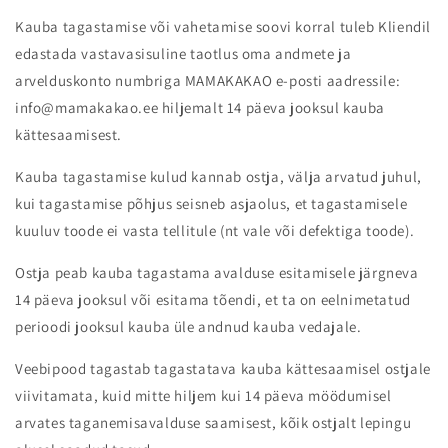
Kauba tagastamise või vahetamise soovi korral tuleb Kliendil
edastada vastavasisuline taotlus oma andmete ja
arvelduskonto numbriga MAMAKAKAO e-posti aadressile:
info@mamakakao.ee hiljemalt 14 päeva jooksul kauba
kättesaamisest.
Kauba tagastamise kulud kannab ostja, välja arvatud juhul,
kui tagastamise põhjus seisneb asjaolus, et tagastamisele
kuuluv toode ei vasta tellitule (nt vale või defektiga toode).
Ostja peab kauba tagastama avalduse esitamisele järgneva
14 päeva jooksul või esitama tõendi, et ta on eelnimetatud
perioodi jooksul kauba üle andnud kauba vedajale.
Veebipood tagastab tagastatava kauba kättesaamisel ostjale
viivitamata, kuid mitte hiljem kui 14 päeva möödumisel
arvates taganemisavalduse saamisest, kõik ostjalt lepingu