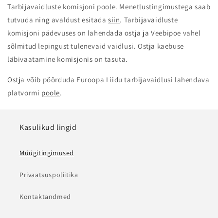
Tarbijavaidluste komisjoni poole. Menetlustingimustega saab
tutvuda ning avaldust esitada
siin
. Tarbijavaidluste
komisjoni pädevuses on lahendada ostja ja Veebipoe vahel
sõlmitud lepingust tulenevaid vaidlusi. Ostja kaebuse
läbivaatamine komisjonis on tasuta.
Ostja võib pöörduda Euroopa Liidu tarbijavaidlusi lahendava
platvormi
poole
.
Kasulikud lingid
Müügitingimused
Privaatsuspoliitika
Kontaktandmed