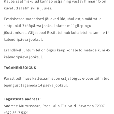
Kauba saatmiskulud kannab ostja ning vastav hinnainfo on
kuvatud saatmisviisi juures.
Eestisisesed saadetised jõuavad üldjuhul ostja määratud
sihtpunkti 7 tööpäeva jooksul alates müügilepingu
jõustumisest. Väljaspool Eestit toimub kohaletoimetamine 14
kalendripäeva jooksul.
Erandlikel juhtumitel on õigus kaup kohale toimetada kuni 45
kalendripäeva jooksul.
TAGANEMISÕIGUS
Pärast tellimuse kättesaamist on ostjal õigus e-poes sõlmitud
lepingust taganeda 14 päeva jooksul.
Tagastuste aadress:
Aadress: Murrussaare, Rassi küla Türi vald Järvamaa 72007
+372 5617 5321