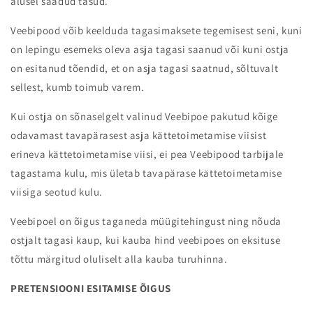
alusel saadud tasud.
Veebipood võib keelduda tagasimaksete tegemisest seni, kuni
on lepingu esemeks oleva asja tagasi saanud või kuni ostja
on esitanud tõendid, et on asja tagasi saatnud, sõltuvalt
sellest, kumb toimub varem.
Kui ostja on sõnaselgelt valinud Veebipoe pakutud kõige
odavamast tavapärasest asja kättetoimetamise viisist
erineva kättetoimetamise viisi, ei pea Veebipood tarbijale
tagastama kulu, mis ületab tavapärase kättetoimetamise
viisiga seotud kulu.
Veebipoel on õigus taganeda müügitehingust ning nõuda
ostjalt tagasi kaup, kui kauba hind veebipoes on eksituse
tõttu märgitud oluliselt alla kauba turuhinna.
PRETENSIOONI ESITAMISE ÕIGUS