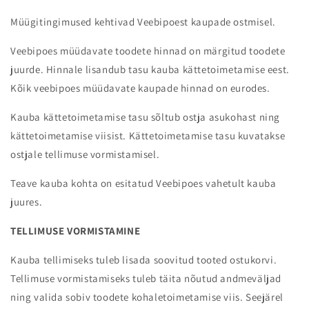
Müügitingimused kehtivad Veebipoest kaupade ostmisel.
Veebipoes müüdavate toodete hinnad on märgitud toodete
juurde. Hinnale lisandub tasu kauba kättetoimetamise eest.
Kõik veebipoes müüdavate kaupade hinnad on eurodes.
Kauba kättetoimetamise tasu sõltub ostja asukohast ning
kättetoimetamise viisist. Kättetoimetamise tasu kuvatakse
ostjale tellimuse vormistamisel.
Teave kauba kohta on esitatud Veebipoes vahetult kauba
juures.
TELLIMUSE VORMISTAMINE
Kauba tellimiseks tuleb lisada soovitud tooted ostukorvi.
Tellimuse vormistamiseks tuleb täita nõutud andmeväljad
ning valida sobiv toodete kohaletoimetamise viis. Seejärel